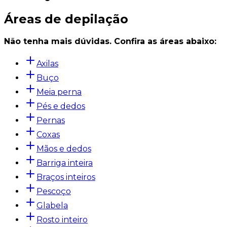
Áreas de depilação
Não tenha mais dúvidas. Confira as áreas abaixo:
Axilas
Buço
Meia perna
Pés e dedos
Pernas
Coxas
Mãos e dedos
Barriga inteira
Braços inteiros
Pescoço
Glabela
Rosto inteiro