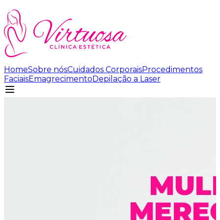
Home
Sobre nós
Cuidados Corporais
Procedimentos
Faciais
Emagrecimento
Depilação a Laser