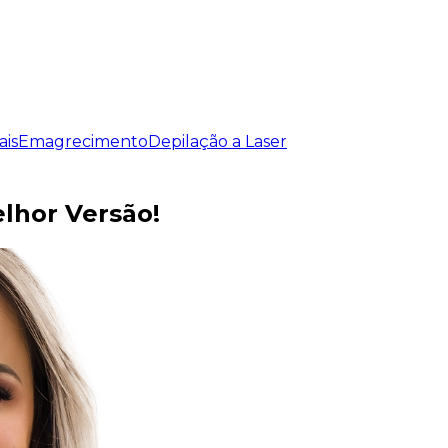
ais
Emagrecimento
Depilação a Laser
lhor Versão!