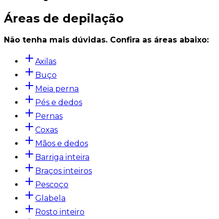
Áreas de depilação
Não tenha mais dúvidas. Confira as áreas abaixo:
Axilas
Buço
Meia perna
Pés e dedos
Pernas
Coxas
Mãos e dedos
Barriga inteira
Braços inteiros
Pescoço
Glabela
Rosto inteiro