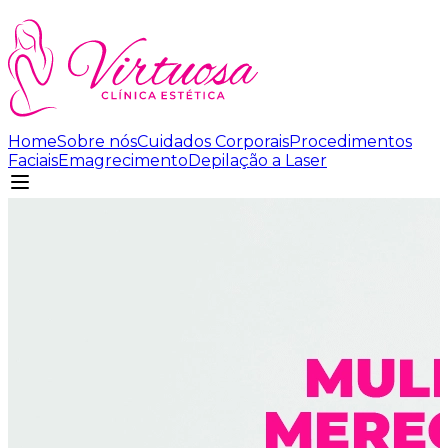
Home
Sobre nós
Cuidados Corporais
Procedimentos
Faciais
Emagrecimento
Depilação a Laser