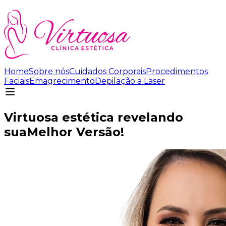
Home
Sobre nós
Cuidados Corporais
Procedimentos
Faciais
Emagrecimento
Depilação a Laser
Virtuosa estética revelando
sua
Melhor Versão!