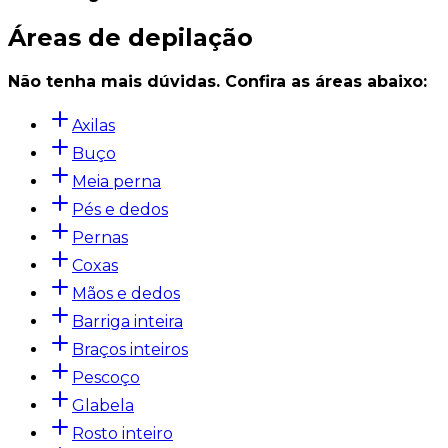
Áreas de depilação
Não tenha mais dúvidas. Confira as áreas abaixo:
Axilas
Buço
Meia perna
Pés e dedos
Pernas
Coxas
Mãos e dedos
Barriga inteira
Braços inteiros
Pescoço
Glabela
Rosto inteiro