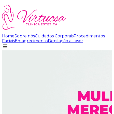
Home
Sobre nós
Cuidados Corporais
Procedimentos
Faciais
Emagrecimento
Depilação a Laser