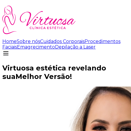
Home
Sobre nós
Cuidados Corporais
Procedimentos
Faciais
Emagrecimento
Depilação a Laser
Virtuosa estética revelando
sua
Melhor Versão!