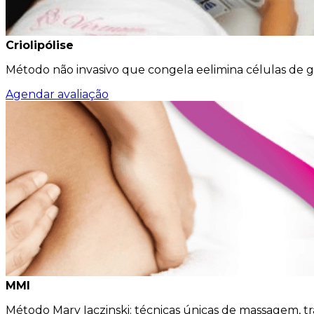
Criolipólise
Método não invasivo que congela eelimina células de g
Agendar avaliação
MMI
Método Mary Iaczinski: técnicas únicas de massagem, t