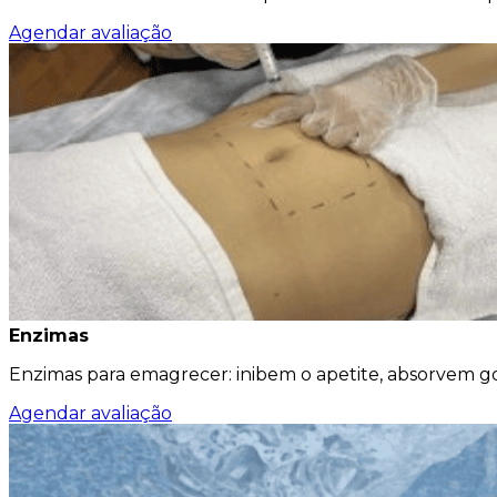
Agendar avaliação
Enzimas
Enzimas para emagrecer: inibem o apetite, absorvem g
Agendar avaliação