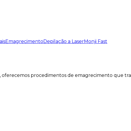
ais
Emagrecimento
Depilação a Laser
Monji Fast
 oferecemos procedimentos de emagrecimento que trarão