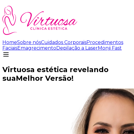
Home
Sobre nós
Cuidados Corporais
Procedimentos
Faciais
Emagrecimento
Depilação a Laser
Monji Fast
Virtuosa estética revelando
sua
Melhor Versão!