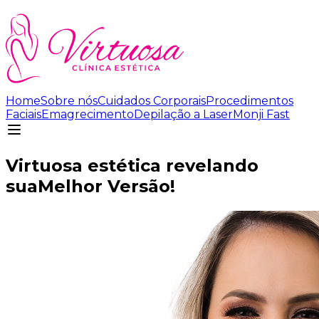
Home
Sobre nós
Cuidados Corporais
Procedimentos
Faciais
Emagrecimento
Depilação a Laser
Monji Fast
Virtuosa estética revelando
sua
Melhor Versão!