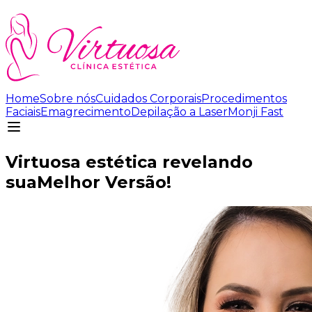
Home
Sobre nós
Cuidados Corporais
Procedimentos
Faciais
Emagrecimento
Depilação a Laser
Monji Fast
Virtuosa estética revelando
sua
Melhor Versão!