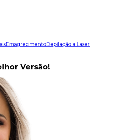
ais
Emagrecimento
Depilação a Laser
lhor Versão!