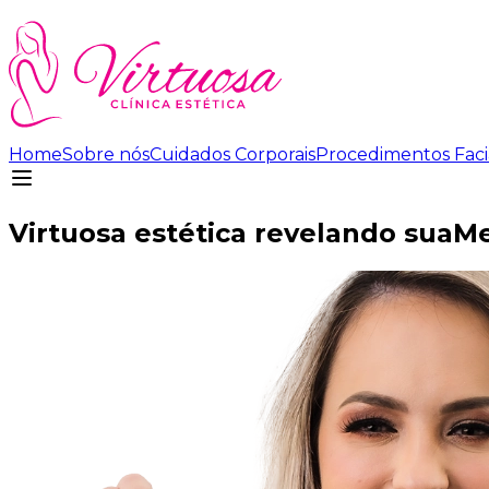
Home
Sobre nós
Cuidados Corporais
Procedimentos Faci
Virtuosa estética revelando sua
Me